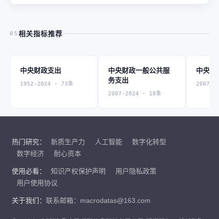
相关指标推荐
05
中央财政支出
中央财政一般公共服
中央财
务支出
1952-2024 · 73条
2007-2
2007-2024 · 18条
热门研究：
新质生产力
人工智能
数字化转型
数字经济
耐心资本
使用必看：
知识产权保护声明
用户隐私政策
用户使用协议
关于我们：
联系邮箱：macrodatas@163.com