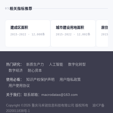
相关指标推荐
05
建成区面积
城市建设用地面积
居住用
2015-2022 · 12,008条
2015-2022 · 12,002条
2015-2
热门研究：
新质生产力
人工智能
数字化转型
数字经济
耐心资本
使用必看：
知识产权保护声明
用户隐私政策
用户使用协议
关于我们：
联系邮箱：macrodatas@163.com
Copyright ©2026 重庆马禾锐信息科技有限公司 版权所有
渝ICP备
2020011838号-1