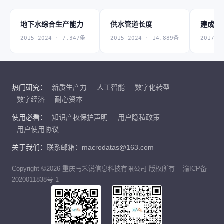
地下水综合生产能力
供水管道长度
建成区
2015-2024 · 7,347条
2015-2024 · 14,889条
2017-2
热门研究：
新质生产力
人工智能
数字化转型
数字经济
耐心资本
使用必看：
知识产权保护声明
用户隐私政策
用户使用协议
关于我们：
联系邮箱：macrodatas@163.com
Copyright ©2026 重庆马禾锐信息科技有限公司 版权所有
渝ICP备
2020011838号-1