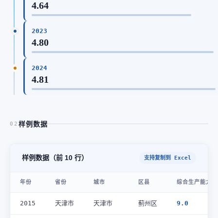
4.64
2023
4.80
2024
4.81
样例数据
02
样例数据（前 10 行）
支持复制到 Excel
年份
省份
城市
区县
综合生产能力(万
2015
天津市
天津市
蓟州区
9.0