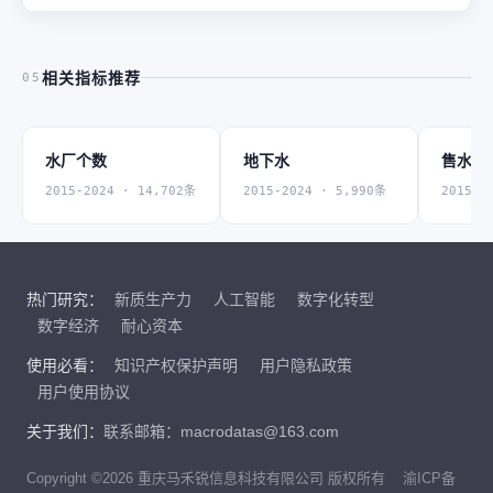
相关指标推荐
05
水厂个数
地下水
售水量
2015-2024 · 14,702条
2015-2024 · 5,990条
2015-2
热门研究：
新质生产力
人工智能
数字化转型
数字经济
耐心资本
使用必看：
知识产权保护声明
用户隐私政策
用户使用协议
关于我们：
联系邮箱：macrodatas@163.com
Copyright ©2026 重庆马禾锐信息科技有限公司 版权所有
渝ICP备