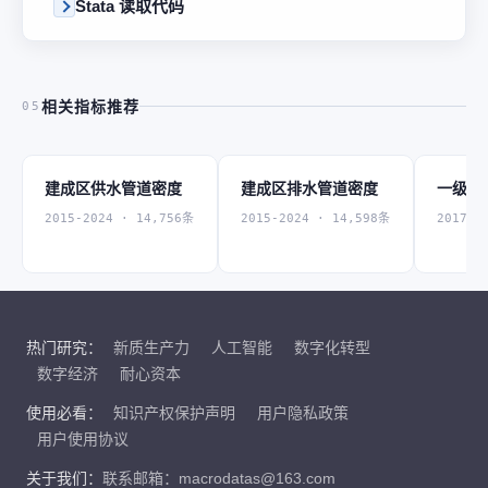
Stata 读取代码
相关指标推荐
05
建成区供水管道密度
建成区排水管道密度
一级管
2015-2024 · 14,756条
2015-2024 · 14,598条
2017-2
热门研究：
新质生产力
人工智能
数字化转型
数字经济
耐心资本
使用必看：
知识产权保护声明
用户隐私政策
用户使用协议
关于我们：
联系邮箱：macrodatas@163.com