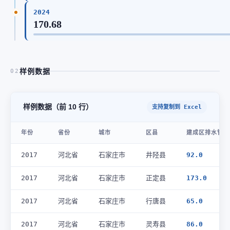
2024
170.68
样例数据
02
样例数据（前 10 行）
支持复制到 Excel
年份
省份
城市
区县
建成区排水管道
2017
河北省
石家庄市
井陉县
92.0
2017
河北省
石家庄市
正定县
173.0
2017
河北省
石家庄市
行唐县
65.0
2017
河北省
石家庄市
灵寿县
86.0