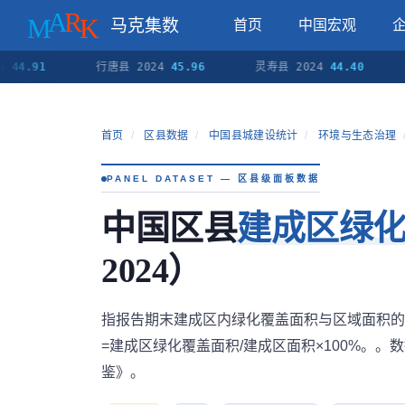
马克集数
首页
中国宏观
91
行唐县 2024
45.96
灵寿县 2024
44.40
高邑
首页
/
区县数据
/
中国县城建设统计
/
环境与生态治理
PANEL DATASET — 区县级面板数据
中国区县
建成区绿
2024）
指报告期末建成区内绿化覆盖面积与区域面积的
=建成区绿化覆盖面积/建成区面积×100%。
鉴》。