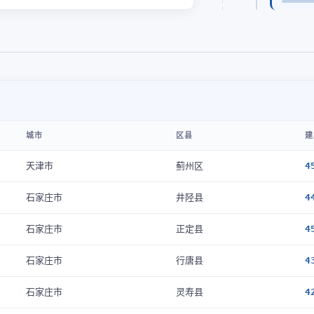
城市
区县
建
天津市
蓟州区
4
石家庄市
井陉县
4
石家庄市
正定县
4
石家庄市
行唐县
4
石家庄市
灵寿县
4