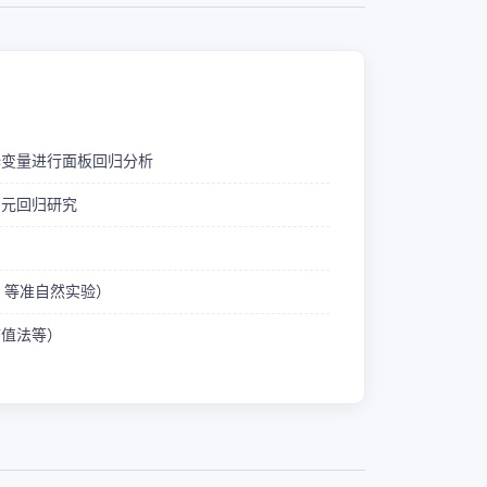
释变量进行面板回归分析
多元回归研究
ID 等准自然实验）
熵值法等）