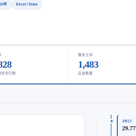
 10年
Excel / Stata
本
覆盖主体
828
1,483
据非空行数
区县数量
2015
29.77