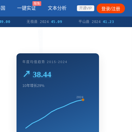
限免
各国
一键实证
文本分析
登录/注册
开通VIP
无极县 2024
45.09
平山县 2024
41.23
元氏县 
年度均值趋势 2015-2024
↗ 38.44
10年增长29%
2024