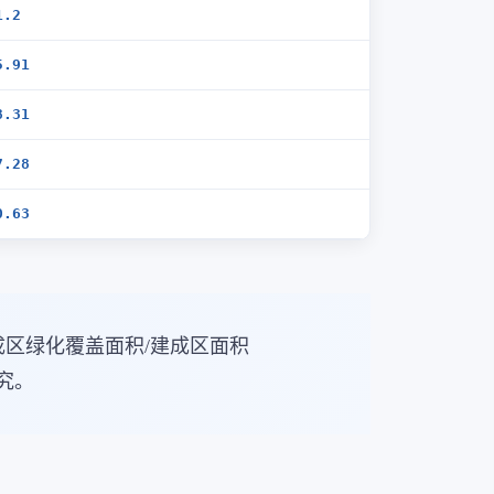
1.2
5.91
8.31
7.28
0.63
区绿化覆盖面积/建成区面积
究。