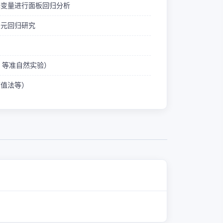
释变量进行面板回归分析
多元回归研究
ID 等准自然实验）
熵值法等）