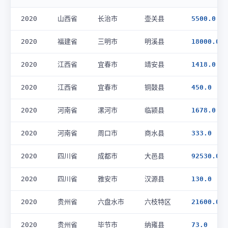
2020
山西省
长治市
壶关县
5500.0
2020
福建省
三明市
明溪县
18000.0
2020
江西省
宜春市
靖安县
1418.0
2020
江西省
宜春市
铜鼓县
450.0
2020
河南省
漯河市
临颍县
1678.0
2020
河南省
周口市
商水县
333.0
2020
四川省
成都市
大邑县
92530.0
2020
四川省
雅安市
汉源县
130.0
2020
贵州省
六盘水市
六枝特区
21600.0
2020
贵州省
毕节市
纳雍县
73.0