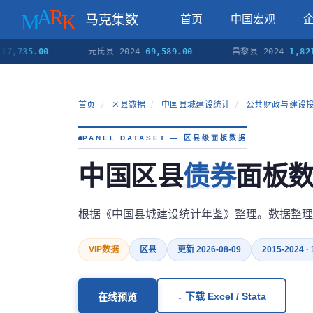
马克集数
首页
中国宏观
5.00
元氏县 2024
69,589.00
昌黎县 2024
1,821.00
首页
/
区县数据
/
中国县城建设统计
/
公共财政与建设
PANEL DATASET — 区县级面板数据
中国区县
债券
面板数据
根据《中国县城建设统计年鉴》整理。数据整理
VIP数据
区县
更新 2026-08-09
2015-2024 ·
↓ 下载 Excel / Stata
在线预览