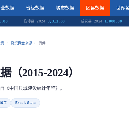
企业数据
省级数据
城市数据
区县数据
世界
临漳县 2024
3,312.00
成安县 2024
1,800.00
涉
投资
/
投资资金来源
/
债券
（2015-2024）
自《中国县城建设统计年鉴》。
 10年
Excel / Stata