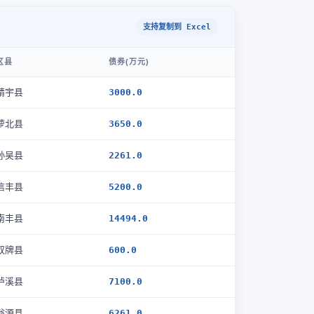
支持复制到 Excel
区县
债券(万元)
靖宇县
3000.0
萝北县
3650.0
孙吴县
2261.0
信丰县
5200.0
南丰县
14494.0
双牌县
600.0
泸溪县
7100.0
翁源县
6261.0