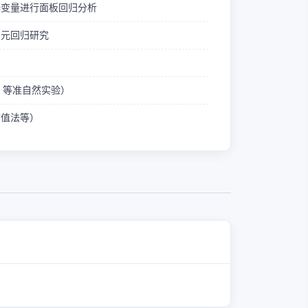
释变量进行面板回归分析
多元回归研究
ID 等准自然实验）
熵值法等）