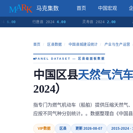
马克集数
首页
中国宏观
00
行唐县 2024
4.00
灵寿县 2024
2.00
高邑县 
首页
/
区县数据
/
中国县城建设统计
/
产业与生产运营
PANEL DATASET — 区县级面板数据
中国区县
天然气汽
2024）
指专门为燃气机动车（船舶）提供压缩天然气、
应按不同气种分别统计。。数据整理自《中国县
VIP数据
区县
更新 2026-08-07
2015-2024 ·