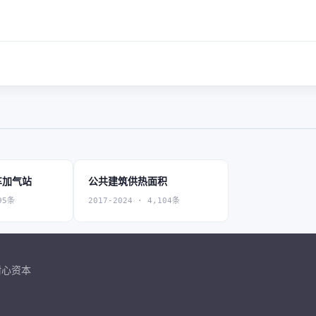
车加气站
公共建筑供热面积
95条
2017-2024 · 4,104条
耐心资本