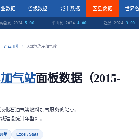
企业数据
省级数据
城市数据
区县数据
世界
2024
5.00
平山县 2024
4.00
赵县 2024
3.00
/
产业用能
/
天然气汽车加气站
车加气站
面板数据（2015-
液化石油气等燃料加气服务的站点。
城建设统计年鉴》。
 10年
Excel / Stata