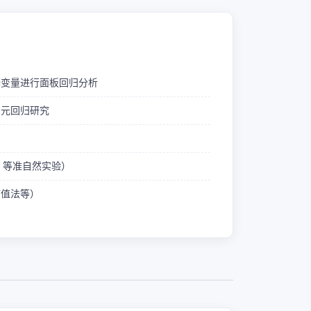
释变量进行面板回归分析
多元回归研究
ID 等准自然实验）
熵值法等）