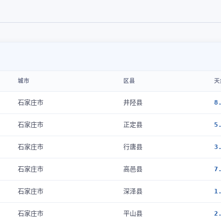
城市
区县
天
石家庄市
井陉县
8
石家庄市
正定县
5
石家庄市
行唐县
3
石家庄市
高邑县
7
石家庄市
深泽县
1
石家庄市
平山县
2