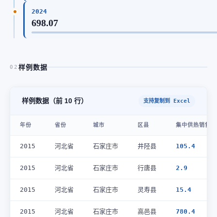
2024
698.07
样例数据
02
样例数据（前 10 行）
支持复制到 Excel
年份
省份
城市
区县
集中供热销售气
2015
河北省
石家庄市
井陉县
105.4
2015
河北省
石家庄市
行唐县
2.9
2015
河北省
石家庄市
灵寿县
15.4
2015
河北省
石家庄市
高邑县
780.4