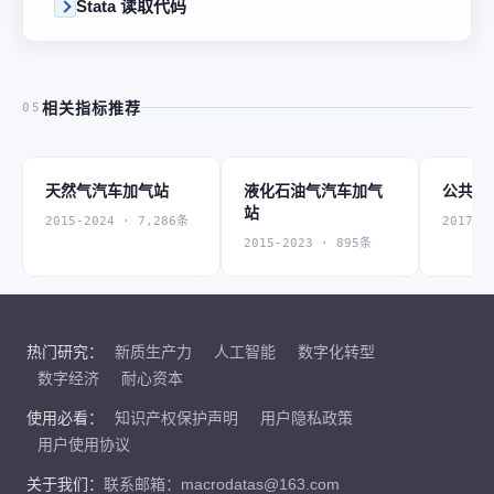
Stata 读取代码
相关指标推荐
05
天然气汽车加气站
液化石油气汽车加气
公共建
站
2015-2024 · 7,286条
2017-2
2015-2023 · 895条
热门研究：
新质生产力
人工智能
数字化转型
数字经济
耐心资本
使用必看：
知识产权保护声明
用户隐私政策
用户使用协议
关于我们：
联系邮箱：macrodatas@163.com