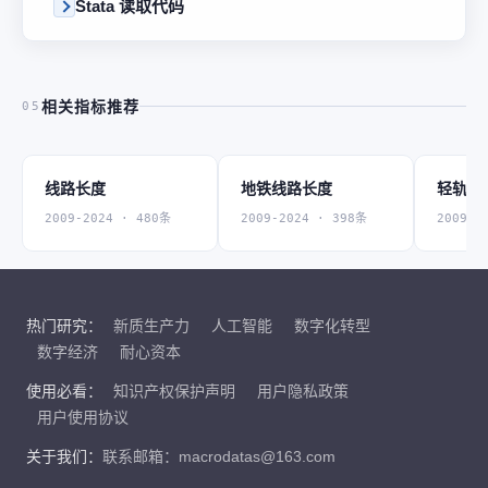
Stata 读取代码
相关指标推荐
05
线路长度
地铁线路长度
轻轨线
2009-2024 · 480条
2009-2024 · 398条
2009-2
热门研究：
新质生产力
人工智能
数字化转型
数字经济
耐心资本
使用必看：
知识产权保护声明
用户隐私政策
用户使用协议
关于我们：
联系邮箱：macrodatas@163.com