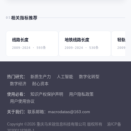
相关指标推荐
05
线路长度
地铁线路长度
轻轨线
2009-2024 · 593条
2009-2024 · 530条
2009-2
热门研究：
新质生产力
人工智能
数字化转型
数字经济
耐心资本
使用必看：
知识产权保护声明
用户隐私政策
用户使用协议
关于我们：
联系邮箱：macrodatas@163.com
Copyright ©2026 重庆马禾锐信息科技有限公司 版权所有
渝ICP备
2020011838号-1