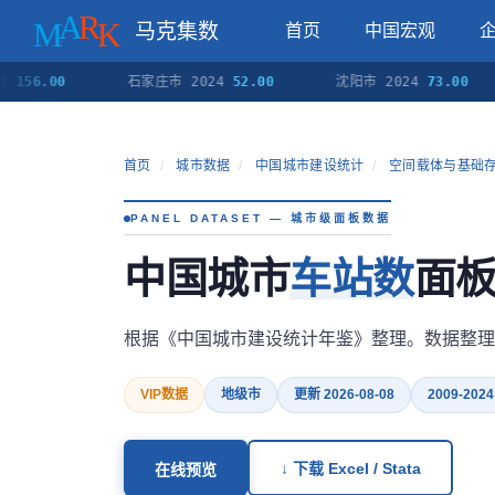
马克集数
首页
中国宏观
.00
石家庄市 2024
52.00
沈阳市 2024
73.00
首页
/
城市数据
/
中国城市建设统计
/
空间载体与基础
PANEL DATASET — 城市级面板数据
中国城市
车站数
面板
根据《中国城市建设统计年鉴》整理。数据整理
VIP数据
地级市
更新 2026-08-08
2009-2024
↓ 下载 Excel / Stata
在线预览