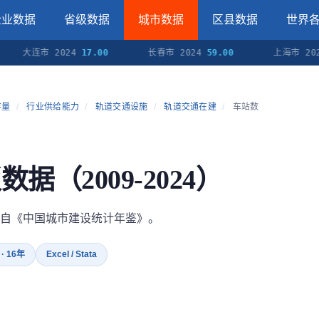
企业数据
省级数据
城市数据
区县数据
世界
大连市 2024
17.00
长春市 2024
59.00
上海市 2024
12
存量
/
行业供给能力
/
轨道交通设施
/
轨道交通在建
/
车站数
数据（2009-2024）
自《中国城市建设统计年鉴》。
 · 16年
Excel / Stata