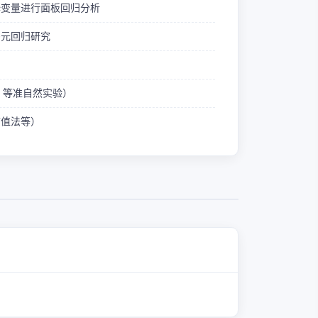
释变量进行面板回归分析
多元回归研究
ID 等准自然实验）
熵值法等）