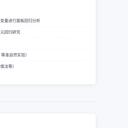
释变量进行面板回归分析
多元回归研究
ID 等准自然实验）
熵值法等）