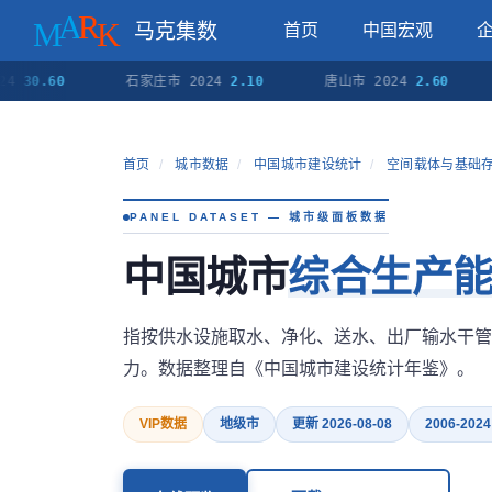
马克集数
首页
中国宏观
.60
石家庄市 2024
2.10
唐山市 2024
2.60
秦皇
首页
/
城市数据
/
中国城市建设统计
/
空间载体与基础
PANEL DATASET — 城市级面板数据
中国城市
综合生产
指按供水设施取水、净化、送水、出厂输水干管
力。数据整理自《中国城市建设统计年鉴》。
VIP数据
地级市
更新 2026-08-08
2006-2024