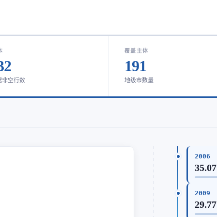
本
覆盖主体
32
191
据非空行数
地级市数量
2006
35.07
2009
29.77