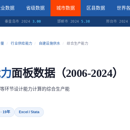
企业数据
省级数据
城市数据
区县数据
世界
岛市 2024
3.00
邯郸市 2024
5.30
邢台市 2024
0.60
存量
/
行业供给能力
/
自建设施供水
/
综合生产能力
能力
面板数据（2006-2024）
等环节设计能力计算的综合生产能
 · 19年
Excel / Stata