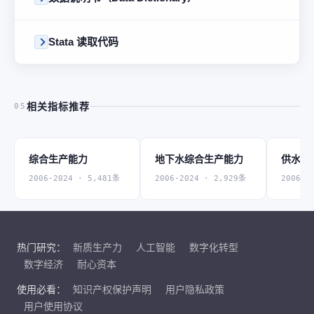
Stata 读取代码
相关指标推荐
05
综合生产能力
地下水综合生产能力
供水管
2006-2024 · 5,481条
2006-2024 · 2,929条
2006-2
热门研究：
新质生产力
人工智能
数字化转型
数字经济
耐心资本
使用必看：
知识产权保护声明
用户隐私政策
用户使用协议