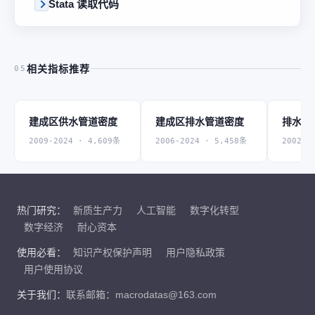
Stata 读取代码
相关指标推荐
05
建成区供水管道密度
建成区排水管道密度
排水管
2009-2024 · 4,609条
2006-2024 · 5,458条
2002-2
热门研究：
新质生产力
人工智能
数字化转型
数字经济
耐心资本
使用必看：
知识产权保护声明
用户隐私政策
用户使用协议
关于我们：
联系邮箱：macrodatas@163.com