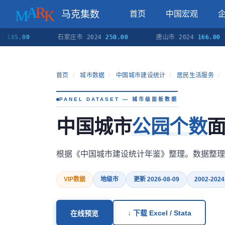
马克集数
首页
中国宏观
.00
石家庄市 2024
250.00
唐山市 2024
166.00
首页
/
城市数据
/
中国城市建设统计
/
居民生活服务
/
PANEL DATASET — 城市级面板数据
中国城市
公园个数
面
根据《中国城市建设统计年鉴》整理。数据整理
VIP数据
地级市
更新 2026-08-09
2002-2024
↓ 下载 Excel / Stata
在线预览