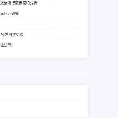
释变量进行面板回归分析
多元回归研究
ID 等准自然实验）
熵值法等）