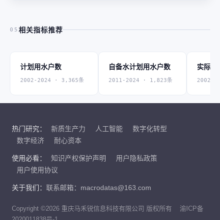
相关指标推荐
05
计划用水户数
自备水计划用水户数
实际用
2002-2024 · 3,365条
2011-2024 · 1,823条
2002-2
热门研究：
新质生产力
人工智能
数字化转型
数字经济
耐心资本
使用必看：
知识产权保护声明
用户隐私政策
用户使用协议
关于我们：
联系邮箱：macrodatas@163.com
Copyright ©2026 重庆马禾锐信息科技有限公司 版权所有
渝ICP备
2020011838号-1