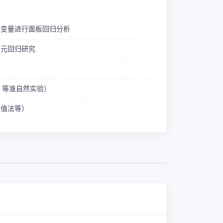
释变量进行面板回归分析
多元回归研究
ID 等准自然实验）
熵值法等）