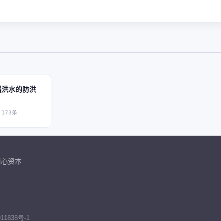
遇洪水的防洪
,173条
耐心资本
11838号-1