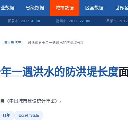
企业数据
省级数据
城市数据
区县数据
世界
泉市 2012
4.00
朔州市 2012
22.00
吕梁市 2012
16.0
/
防洪与抗灾
/
可抵御五十年一遇洪水的防洪堤长度
十年一遇洪水的防洪堤长度
）
自《中国城市建设统计年鉴》。
 · 11年
Excel / Stata