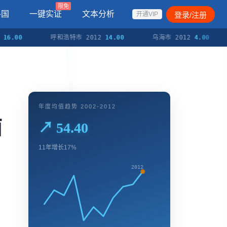
限免
各国
一键实证
文本分析
登录/注册
开通VIP
0
呼和浩特市 2012
14.00
乌海市 2012
4.00
赤
年度均值趋势 2002-2012
面
↗ 54.40
11年增长17%
2012