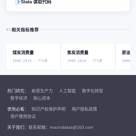
Stata 读取代码
相关指标推荐
05
煤炭消费量
焦炭消费量
原油消
1990-2019 · 775条
1990-2019 · 771条
1990-2
热门研究：
新质生产力
人工智能
数字化转型
数字经济
耐心资本
使用必看：
知识产权保护声明
用户隐私政策
用户使用协议
关于我们：
联系邮箱：macrodatas@163.com