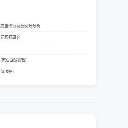
释变量进行面板回归分析
多元回归研究
ID 等准自然实验）
熵值法等）