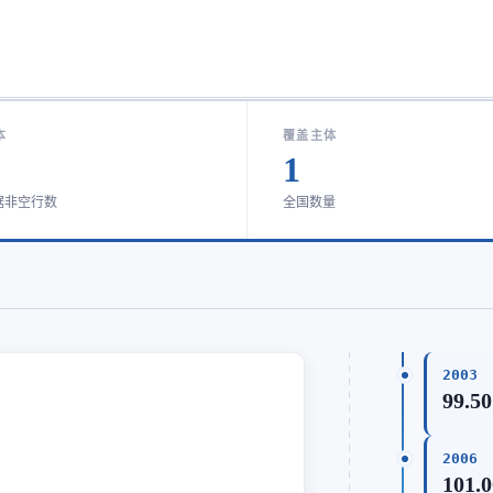
本
覆盖主体
1
据非空行数
全国数量
2003
99.50
2006
101.