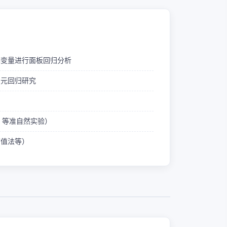
释变量进行面板回归分析
多元回归研究
ID 等准自然实验）
熵值法等）