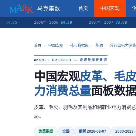
马克集数
首页
中国宏观
.85
2006年 2006
64.39
2007年 2007
73.68
2
首页
/
中国宏观
/
核心数据库
/
能源
/
分行业电力消
PANEL DATASET — 宏观级面板数据
中国宏观
皮革、毛
力消费总量
面板数据（
皮革、毛皮、羽毛及其制品和制鞋业电力消费总
局。
免费数据
全国
更新 2026-08-07
2000-2023 