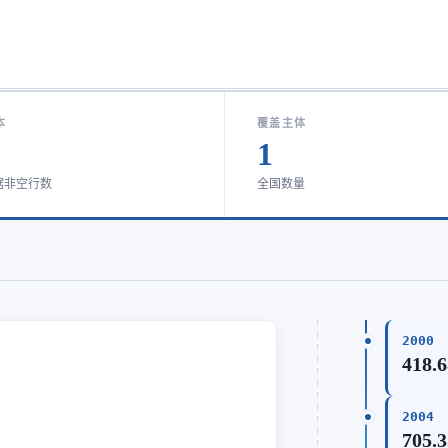
本
覆盖主体
1
据非空行数
全国数量
2000
418.
2004
705.