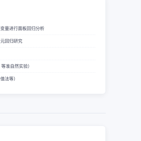
释变量进行面板回归分析
多元回归研究
ID 等准自然实验）
熵值法等）