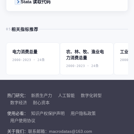
Stata 读取代码
相关指标推荐
05
电力消费总量
农、林、牧、渔业电
工业电
力消费总量
2000-2023 · 24条
2000-2
2000-2023 · 24条
热门研究：
新质生产力
人工智能
数字化转型
数字经济
耐心资本
使用必看：
知识产权保护声明
用户隐私政策
用户使用协议
关于我们：
联系邮箱：macrodatas@163.com