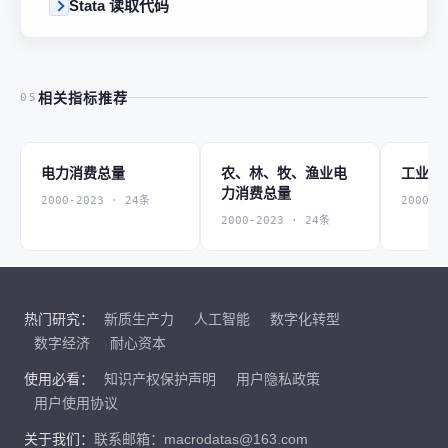
Stata 读取代码
相关指标推荐
05
电力消费总量
农、林、牧、渔业电
工业电
力消费总量
2000-2023 · 24条
2000-2
2000-2023 · 24条
热门研究：
新质生产力
人工智能
数字化转型
数字经济
耐心资本
使用必看：
知识产权保护声明
用户隐私政策
用户使用协议
关于我们：
联系邮箱：macrodatas@163.com