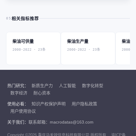
相关指标推荐
05
柴油可供量
柴油生产量
柴油进
2000-2022 · 23条
2000-2022 · 23条
2000-2
热门研究：
新质生产力
人工智能
数字化转型
数字经济
耐心资本
使用必看：
知识产权保护声明
用户隐私政策
用户使用协议
关于我们：
联系邮箱：macrodatas@163.com
Copyright ©2026 重庆马禾锐信息科技有限公司 版权所有
渝ICP备