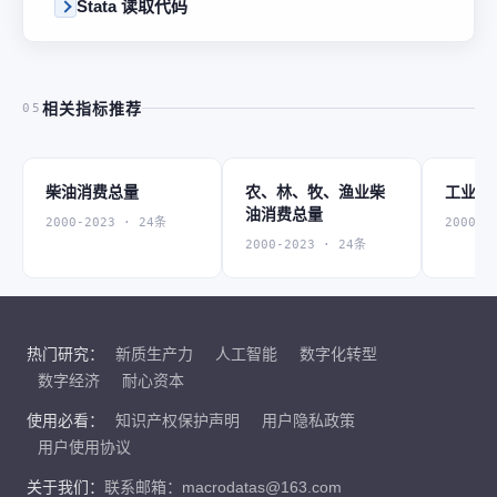
Stata 读取代码
相关指标推荐
05
柴油消费总量
农、林、牧、渔业柴
工业柴
油消费总量
2000-2023 · 24条
2000-2
2000-2023 · 24条
热门研究：
新质生产力
人工智能
数字化转型
数字经济
耐心资本
使用必看：
知识产权保护声明
用户隐私政策
用户使用协议
关于我们：
联系邮箱：macrodatas@163.com