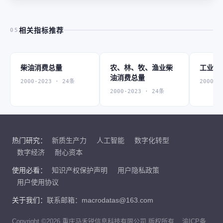
相关指标推荐
05
柴油消费总量
农、林、牧、渔业柴
工业柴
油消费总量
2000-2023 · 24条
2000-2
2000-2023 · 24条
热门研究：
新质生产力
人工智能
数字化转型
数字经济
耐心资本
使用必看：
知识产权保护声明
用户隐私政策
用户使用协议
关于我们：
联系邮箱：macrodatas@163.com
Copyright ©2026 重庆马禾锐信息科技有限公司 版权所有
渝ICP备