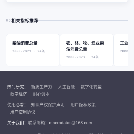
相关指标推荐
05
柴油消费总量
农、林、牧、渔业柴
工业柴
油消费总量
2000-2023 · 24条
2000-2
2000-2023 · 24条
热门研究：
新质生产力
人工智能
数字化转型
数字经济
耐心资本
使用必看：
知识产权保护声明
用户隐私政策
用户使用协议
关于我们：
联系邮箱：macrodatas@163.com