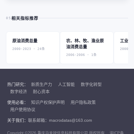
相关指标推荐
05
原油消费总量
农、林、牧、渔业原
工业原
油消费总量
2000-2023 · 24条
2000-2
2006-2006 · 1条
热门研究：
新质生产力
人工智能
数字化转型
数字经济
耐心资本
使用必看：
知识产权保护声明
用户隐私政策
用户使用协议
关于我们：
联系邮箱：macrodatas@163.com
Copyright ©2026 重庆马禾锐信息科技有限公司 版权所有
渝ICP备