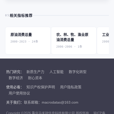
相关指标推荐
05
原油消费总量
农、林、牧、渔业原
工业原
油消费总量
2000-2023 · 24条
2000-2
2006-2006 · 1条
热门研究：
新质生产力
人工智能
数字化转型
数字经济
耐心资本
使用必看：
知识产权保护声明
用户隐私政策
用户使用协议
关于我们：
联系邮箱：macrodatas@163.com
Copyright ©2026 重庆马禾锐信息科技有限公司 版权所有
渝ICP备