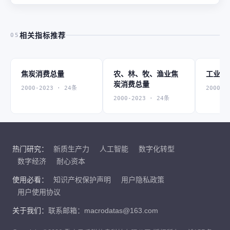
相关指标推荐
05
焦炭消费总量
农、林、牧、渔业焦
工业焦
炭消费总量
2000-2023 · 24条
2000-2
2000-2023 · 24条
热门研究：
新质生产力
人工智能
数字化转型
数字经济
耐心资本
使用必看：
知识产权保护声明
用户隐私政策
用户使用协议
关于我们：
联系邮箱：macrodatas@163.com