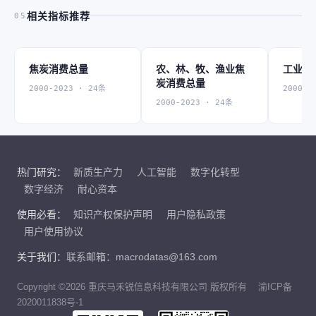
相关指标推荐
05
焦炭消费总量
农、林、牧、渔业焦
工业焦
炭消费总量
2000-2023 · 24条
2000-2
2000-2023 · 24条
热门研究：
新质生产力
人工智能
数字化转型
数字经济
耐心资本
使用必看：
知识产权保护声明
用户隐私政策
用户使用协议
关于我们：
联系邮箱：macrodatas@163.com
Copyright ©2026 重庆马禾锐信息科技有限公司 版权所有
渝ICP备
2020011838号-1