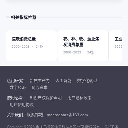
相关指标推荐
05
焦炭消费总量
农、林、牧、渔业焦
工业焦
炭消费总量
2000-2023 · 24条
2000-2
2000-2023 · 24条
热门研究：
新质生产力
人工智能
数字化转型
数字经济
耐心资本
使用必看：
知识产权保护声明
用户隐私政策
用户使用协议
关于我们：
联系邮箱：macrodatas@163.com
Copyright ©2026 重庆马禾锐信息科技有限公司 版权所有
渝ICP备