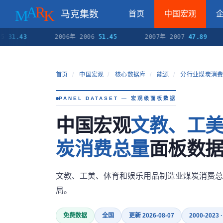
马克集数
首页
中国宏观
43
2006年 2006
51.45
2007年 2007
47.89
2
首页
/
中国宏观
/
核心数据库
/
能源
/
分行业煤炭消
PANEL DATASET — 宏观级面板数据
中国宏观
文教、工
炭消费总量
面板数据（
文教、工美、体育和娱乐用品制造业煤炭消费总
局。
免费数据
全国
更新 2026-08-07
2000-2023 