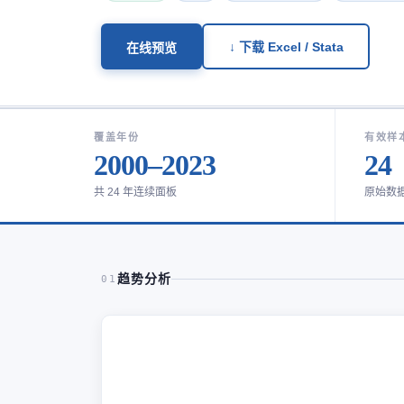
↓ 下载 Excel / Stata
在线预览
覆盖年份
有效样
2000–2023
24
共 24 年连续面板
原始数
趋势分析
01