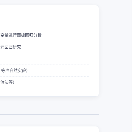
释变量进行面板回归分析
多元回归研究
ID 等准自然实验）
熵值法等）