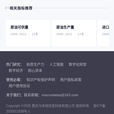
相关指标推荐
05
原油可供量
原油生产量
进口原
2000-2022 · 23条
2000-2022 · 23条
2000-2
热门研究：
新质生产力
人工智能
数字化转型
数字经济
耐心资本
使用必看：
知识产权保护声明
用户隐私政策
用户使用协议
关于我们：
联系邮箱：macrodatas@163.com
Copyright ©2026 重庆马禾锐信息科技有限公司 版权所有
渝ICP备
2020011838号-1