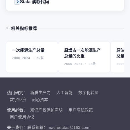
Stata 读取代码
相关指标推荐
05
一次能源生产总量
原煤占一次能源生产
原油占
总量的比重
总量的
2000-2024 · 25条
2000-2024 · 25条
2000-2
热门研究：
新质生产力
人工智能
数字化转型
数字经济
耐心资本
使用必看：
知识产权保护声明
用户隐私政策
用户使用协议
关于我们：
联系邮箱：macrodatas@163.com