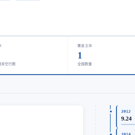
本
覆盖主体
1
据非空行数
全国数量
2012
9.24
2014