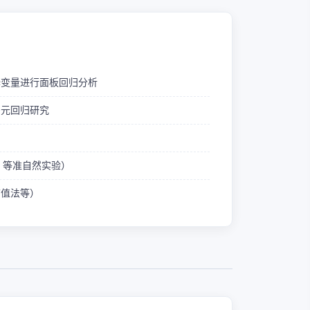
释变量进行面板回归分析
多元回归研究
ID 等准自然实验）
熵值法等）