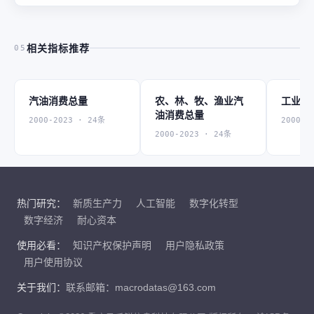
相关指标推荐
05
汽油消费总量
农、林、牧、渔业汽
工业汽
油消费总量
2000-2023 · 24条
2000-2
2000-2023 · 24条
热门研究：
新质生产力
人工智能
数字化转型
数字经济
耐心资本
使用必看：
知识产权保护声明
用户隐私政策
用户使用协议
关于我们：
联系邮箱：macrodatas@163.com