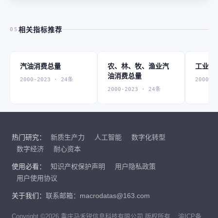
相关指标推荐
05
汽油消费总量
农、林、牧、渔业汽
工业汽
油消费总量
2000-2023 · 24条
2000-2
2000-2023 · 24条
热门研究：
新质生产力
人工智能
数字化转型
数字经济
耐心资本
使用必看：
知识产权保护声明
用户隐私政策
用户使用协议
关于我们：
联系邮箱：macrodatas@163.com
Copyright ©2026 重庆马禾锐信息科技有限公司 版权所有
渝ICP备