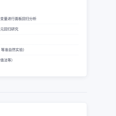
释变量进行面板回归分析
多元回归研究
ID 等准自然实验）
熵值法等）