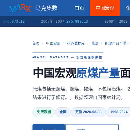
马克集数
首页
中国宏观
973.12
2007年 2007
275,989.13
2008年 2008
290,34
首页
/
中国宏观
/
核心数据库
/
能源
/
能源产品产量
/
PANEL DATASET — 宏观级面板数据
中国宏观
原煤产量
面
原煤包括无烟煤、烟煤、褐煤，不包括石煤。||
结果进行了修订。。数据整理自国家统计局。
免费数据
全国
更新 2026-08-08
1998-2024 