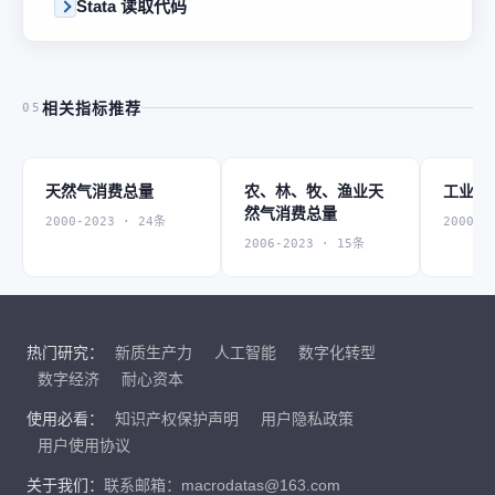
Stata 读取代码
相关指标推荐
05
天然气消费总量
农、林、牧、渔业天
工业天
然气消费总量
2000-2023 · 24条
2000-2
2006-2023 · 15条
热门研究：
新质生产力
人工智能
数字化转型
数字经济
耐心资本
使用必看：
知识产权保护声明
用户隐私政策
用户使用协议
关于我们：
联系邮箱：macrodatas@163.com