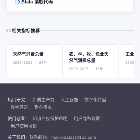
Stata 读取代码
相关指标推荐
05
天然气消费总量
农、林、牧、渔业天
工业天
然气消费总量
2000-2023 · 24条
2000-2
2006-2023 · 15条
热门研究：
新质生产力
人工智能
数字化转型
数字经济
耐心资本
使用必看：
知识产权保护声明
用户隐私政策
用户使用协议
关于我们：
联系邮箱：macrodatas@163.com