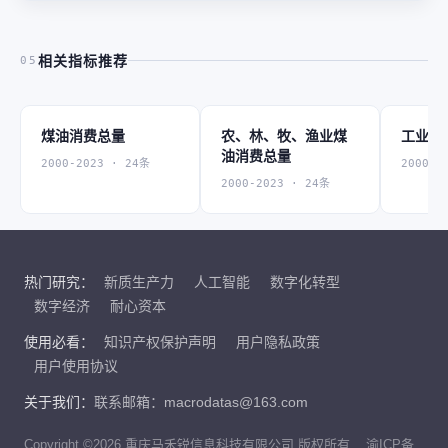
相关指标推荐
05
煤油消费总量
农、林、牧、渔业煤
工业煤
油消费总量
2000-2023 · 24条
2000-2
2000-2023 · 24条
热门研究：
新质生产力
人工智能
数字化转型
数字经济
耐心资本
使用必看：
知识产权保护声明
用户隐私政策
用户使用协议
关于我们：
联系邮箱：macrodatas@163.com
Copyright ©2026 重庆马禾锐信息科技有限公司 版权所有
渝ICP备