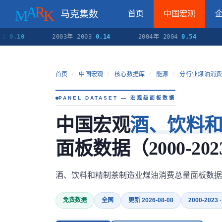
马克集数
首页
中国宏观
.10
2003年 2003
0.14
2004年 2004
0.54
20
首页
/
中国宏观
/
核心数据库
/
能源
/
分行业煤油消
PANEL DATASET — 宏观级面板数据
中国宏观
酒、饮料
面板数据（2000-202
酒、饮料和精制茶制造业煤油消费总量面板数据
免费数据
全国
更新 2026-08-08
2000-2023 