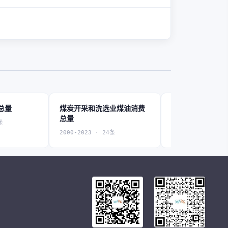
总量
煤炭开采和洗选业煤油消费
石油和天然气开
总量
费总量
条
2000-2023 · 24条
2000-2022 · 15条