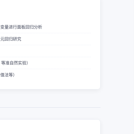
释变量进行面板回归分析
多元回归研究
ID 等准自然实验）
熵值法等）