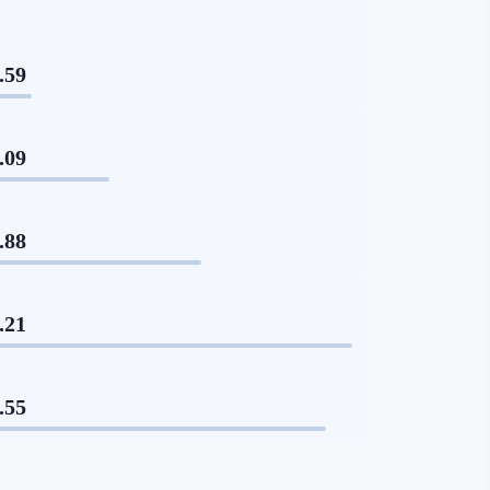
.59
.09
.88
.21
.55