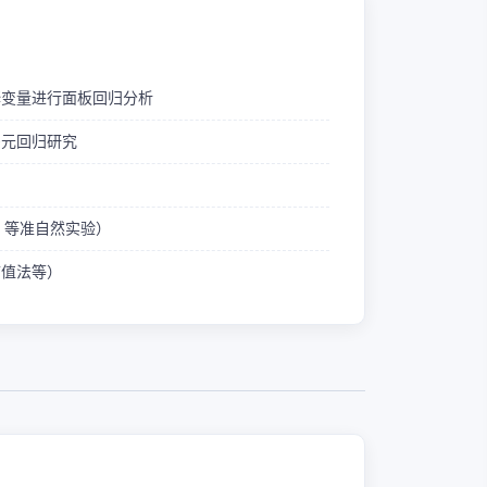
释变量进行面板回归分析
多元回归研究
ID 等准自然实验）
熵值法等）