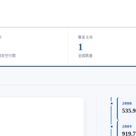
本
覆盖主体
1
据非空行数
全国数量
2000
535.
2004
919.