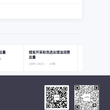
总量
煤炭开采和洗选业煤油消费
石油和天然气开
总量
费总量
条
2000-2023 · 24条
2000-2022 · 15条