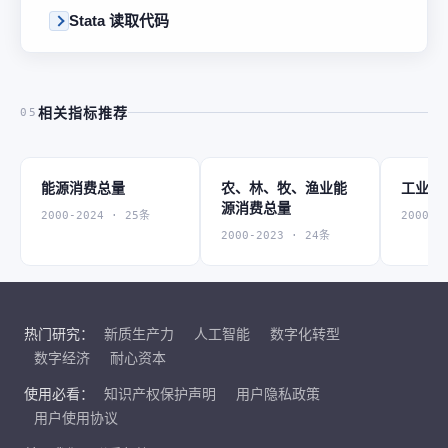
Stata 读取代码
相关指标推荐
05
能源消费总量
农、林、牧、渔业能
工业能
源消费总量
2000-2024 · 25条
2000-2
2000-2023 · 24条
热门研究：
新质生产力
人工智能
数字化转型
数字经济
耐心资本
使用必看：
知识产权保护声明
用户隐私政策
用户使用协议