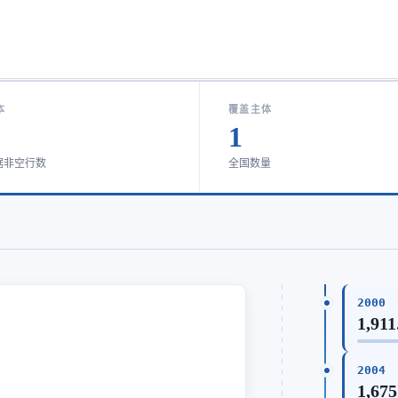
本
覆盖主体
1
据非空行数
全国数量
2000
1,911
2004
1,675