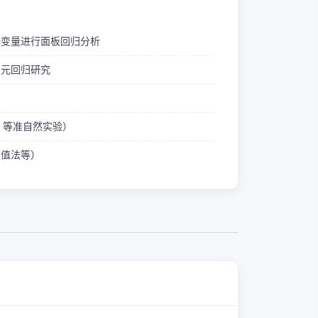
释变量进行面板回归分析
多元回归研究
ID 等准自然实验）
熵值法等）