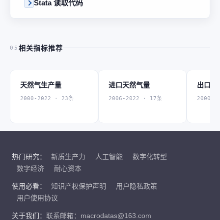
Stata 读取代码
相关指标推荐
05
天然气生产量
进口天然气量
出口天然
2000-2022 · 23条
2006-2022 · 17条
2000-2
热门研究：
新质生产力
人工智能
数字化转型
数字经济
耐心资本
使用必看：
知识产权保护声明
用户隐私政策
用户使用协议
关于我们：
联系邮箱：macrodatas@163.com